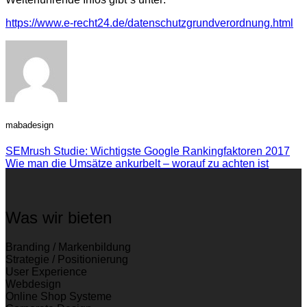
https://www.e-recht24.de/datenschutzgrundverordnung.html
mabadesign
SEMrush Studie: Wichtigste Google Rankingfaktoren 2017
Wie man die Umsätze ankurbelt – worauf zu achten ist
Was wir bieten
Branding / Markenbildung
Strategie / Positionierung
User Experience
Webdesign
Online Shop Systeme