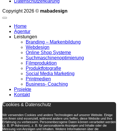
Datenschutzerklärung
Copyright 2026 ©
mabadesign
Home
Agentur
Leistungen
Branding – Markenbildung
Webdesign
Online Shop Systeme
Suchmaschinenoptimierung
Filmproduktion
Produktfotografie
Social Media Marketing
Printmedien
Business- Coaching
Projekte
Kontakt
Cookies & Datenschutz
Wir verwenden Cookies und andere Technologien auf unserer Website. Einige
von ihnen sind essenziell, während andere uns helfen, diese Website und Ihre
Erfahrung zu verbessern. Personenbezogene Daten können verarbeitet werden
(z. B. IP-Adressen), z. B. für personalisierte Anzeigen und Inhalte oder die
Messung von Anzeigen und Inhalten. Weitere Informationen über die