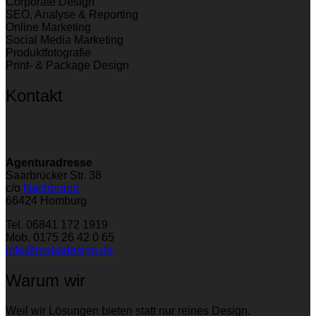
Corporate Design
SEO, Analyse & Reporting
Online Marketing
Social Media Marketing
Produktfotografie
Print- & Package Design
Kontakt
Agenturadresse
Saarbrücker Str. 38
c/o
Nachbrand
66424 Homburg
Tel. 06841 172 1919
Mob. 0175 26 42 0 65
info@mabadesign.de
Warum wir
Weil wir Lösungen bieten statt nur reines Design.