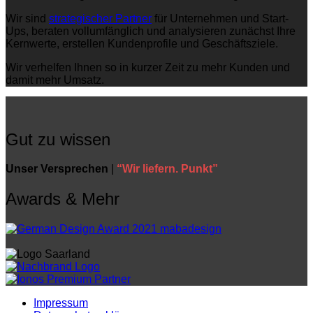
Wir sind
strategischer Partner
für Unternehmen und Start-
Ups, beraten vollumfänglich und analysieren zunächst Ihre
Kernwerte, erstellen Kundenprofile und Geschäftsziele.
Wir verhelfen Ihnen so in kurzer Zeit zu mehr Kunden und
damit mehr Umsatz.
Gut zu wissen
Unser Versprechen
|
“Wir liefern. Punkt”
Awards & Mehr
Impressum