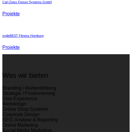
Carl Zeiss Fixture Systems GmbH
Projekte
smileBEST Fitness Homburg
Projekte
Was wir bieten
Branding / Markenbildung
Strategie / Positionierung
User Experience
Webdesign
Online Shop Systeme
Corporate Design
SEO, Analyse & Reporting
Online Marketing
Social Media Marketing