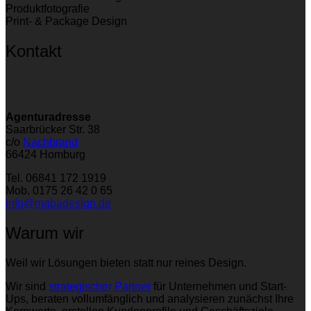
Produktfotografie
Print- & Package Design
Kontakt
Agenturadresse
Saarbrücker Str. 38
c/o
Nachbrand
66424 Homburg
Tel. 06841 172 1919
Mob. 0175 26 42 0 65
info@mabadesign.de
Warum wir
Weil wir Lösungen bieten statt nur reines Design.
Wir sind
strategischer Partner
für Unternehmen und Start-
Ups, beraten vollumfänglich und analysieren zunächst Ihre