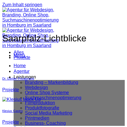
Zum Inhalt springen
Saarpfalz-Lichtblicke
Alles
Menü
Projekte
Home
Agentur
Leistungen
Dr. Gerber Privatpraxis
Branding – Markenbildung
Webdesign
Projekte
Online Shop Systeme
Suchmaschinenoptimierung
Filmproduktion
Produktfotografie
Klesius Gastro
Social Media Marketing
Printmedien
Projekte
Business- Coaching