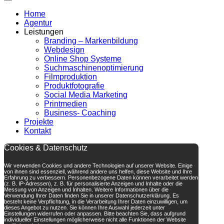
Home
Agentur
Leistungen
Branding – Markenbildung
Webdesign
Online Shop Systeme
Suchmaschinenoptimierung
Filmproduktion
Produktfotografie
Social Media Marketing
Printmedien
Business- Coaching
Projekte
Kontakt
Cookies & Datenschutz
Wir verwenden Cookies und andere Technologien auf unserer Website. Einige
von ihnen sind essenziell, während andere uns helfen, diese Website und Ihre
Erfahrung zu verbessern. Personenbezogene Daten können verarbeitet werden
(z. B. IP-Adressen), z. B. für personalisierte Anzeigen und Inhalte oder die
Messung von Anzeigen und Inhalten. Weitere Informationen über die
Verwendung Ihrer Daten finden Sie in unserer Datenschutzerklärung. Es
besteht keine Verpflichtung, in die Verarbeitung Ihrer Daten einzuwilligen, um
dieses Angebot zu nutzen. Sie können Ihre Auswahl jederzeit unter
Einstellungen widerrufen oder anpassen. Bitte beachten Sie, dass aufgrund
individueller Einstellungen möglicherweise nicht alle Funktionen der Website