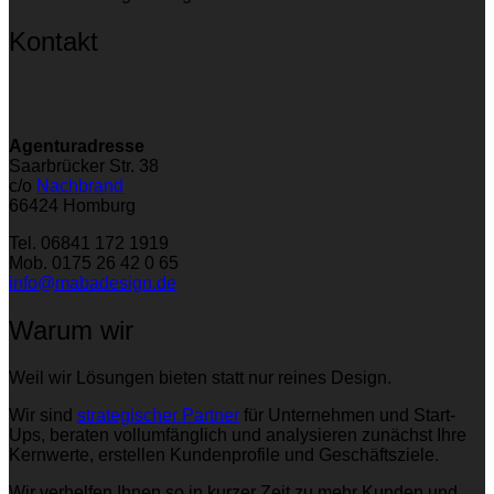
Kontakt
Agenturadresse
Saarbrücker Str. 38
c/o
Nachbrand
66424 Homburg
Tel. 06841 172 1919
Mob. 0175 26 42 0 65
info@mabadesign.de
Warum wir
Weil wir Lösungen bieten statt nur reines Design.
Wir sind
strategischer Partner
für Unternehmen und Start-
Ups, beraten vollumfänglich und analysieren zunächst Ihre
Kernwerte, erstellen Kundenprofile und Geschäftsziele.
Wir verhelfen Ihnen so in kurzer Zeit zu mehr Kunden und