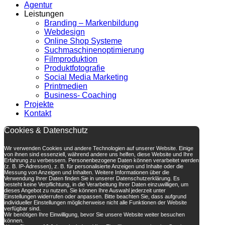
Agentur
Leistungen
Branding – Markenbildung
Webdesign
Online Shop Systeme
Suchmaschinenoptimierung
Filmproduktion
Produktfotografie
Social Media Marketing
Printmedien
Business- Coaching
Projekte
Kontakt
Cookies & Datenschutz
Wir verwenden Cookies und andere Technologien auf unserer Website. Einige
von ihnen sind essenziell, während andere uns helfen, diese Website und Ihre
Erfahrung zu verbessern. Personenbezogene Daten können verarbeitet werden
(z. B. IP-Adressen), z. B. für personalisierte Anzeigen und Inhalte oder die
Messung von Anzeigen und Inhalten. Weitere Informationen über die
Verwendung Ihrer Daten finden Sie in unserer Datenschutzerklärung. Es
besteht keine Verpflichtung, in die Verarbeitung Ihrer Daten einzuwilligen, um
dieses Angebot zu nutzen. Sie können Ihre Auswahl jederzeit unter
Einstellungen widerrufen oder anpassen. Bitte beachten Sie, dass aufgrund
individueller Einstellungen möglicherweise nicht alle Funktionen der Website
verfügbar sind.
Wir benötigen Ihre Einwilligung, bevor Sie unsere Website weiter besuchen
können.