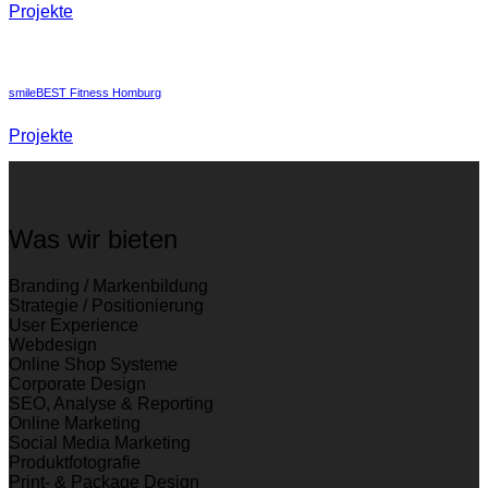
Projekte
smileBEST Fitness Homburg
Projekte
Was wir bieten
Branding / Markenbildung
Strategie / Positionierung
User Experience
Webdesign
Online Shop Systeme
Corporate Design
SEO, Analyse & Reporting
Online Marketing
Social Media Marketing
Produktfotografie
Print- & Package Design