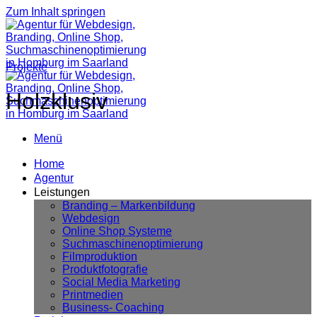
Zum Inhalt springen
Projekte
Holzklusiv
Menü
Home
Agentur
Leistungen
Branding – Markenbildung
Webdesign
Online Shop Systeme
Suchmaschinenoptimierung
Filmproduktion
Produktfotografie
Social Media Marketing
Printmedien
Business- Coaching