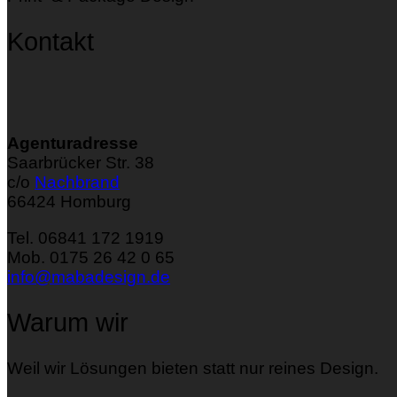
Kontakt
Agenturadresse
Saarbrücker Str. 38
c/o
Nachbrand
66424 Homburg
Tel. 06841 172 1919
Mob. 0175 26 42 0 65
info@mabadesign.de
Warum wir
Weil wir Lösungen bieten statt nur reines Design.