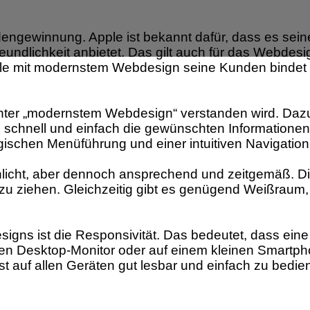
ndengewinnung. Apple ist bekannt dafür, dass es sei
dlichkeit anbietet. Das gilt auch für das Webdesig
pple mit modernstem Webdesign seine Kunden bindet 
unter „modernstem Webdesign“ verstanden wird. Dazu 
, schnell und einfach die gewünschten Informationen
 logischen Menüführung und einer intuitiven Navigation
licht, aber dennoch ansprechend und zeitgemäß. Die
zu ziehen. Gleichzeitig gibt es genügend Weißraum, 
igns ist die Responsivität. Das bedeutet, dass eine
ßen Desktop-Monitor oder auf einem kleinen Smartph
 auf allen Geräten gut lesbar und einfach zu bedie