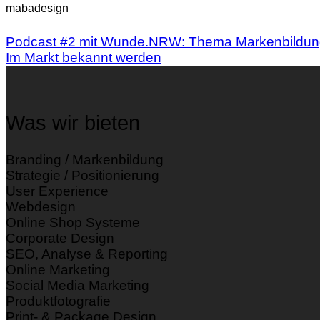
mabadesign
Podcast #2 mit Wunde.NRW: Thema Markenbildun
Im Markt bekannt werden
Was wir bieten
Branding / Markenbildung
Strategie / Positionierung
User Experience
Webdesign
Online Shop Systeme
Corporate Design
SEO, Analyse & Reporting
Online Marketing
Social Media Marketing
Produktfotografie
Print- & Package Design