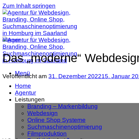
Zum Inhalt springen
Allgemein
Das „moderne“ Webdesign
Menü
Veröffentlicht am
31. Dezember 2022
15. Januar 2
Home
Agentur
Leistungen
Branding – Markenbildung
Webdesign
Online Shop Systeme
Suchmaschinenoptimierung
Filmproduktion