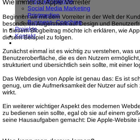
Produktfotografie
Wie immer ist Apple Vorreiter
Social Media Marketing
Printmedien
Beginnen wir mit dem Vorreiter in der Welt der Ku
Business- Coaching
besonderen Augenmerk auf Design und Benutzerfreun
Projekte
In diesem Blogbeitrag möchte ich erklären, wie A
Kontakt
diesem Beispiel zu folgen.
Zunächst einmal ist es wichtig zu verstehen, was 
Benutzeroberfläche, die es den Nutzern ermöglicht
strukturiert und übersichtlich sein sollte, mit einer
Das Webdesign von Apple ist genau das: Es ist sch
genug, um die Aufmerksamkeit der Nutzer auf sich 
wirkt.
Ein weiterer wichtiger Aspekt des modernen Webdes
zu bedienen sein sollte, egal ob sie auf einem gro
seine Hausaufgaben gemacht: Die Apple-Website ist